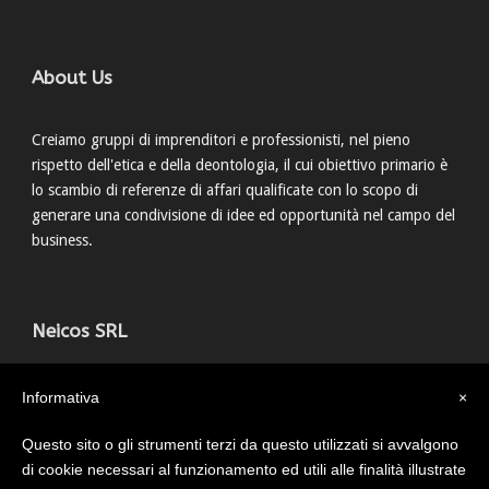
About Us
Creiamo gruppi di imprenditori e professionisti, nel pieno
rispetto dell'etica e della deontologia, il cui obiettivo primario è
lo scambio di referenze di affari qualificate con lo scopo di
generare una condivisione di idee ed opportunità nel campo del
business.
Neicos SRL
Via della Grada, 15 40122 Bologna
Informativa
×
051 0546365
info@neicos.it
Questo sito o gli strumenti terzi da questo utilizzati si avvalgono
di cookie necessari al funzionamento ed utili alle finalità illustrate