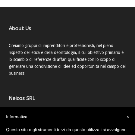
About Us
Creiamo gruppi di imprenditori e professionisti, nel pieno
rispetto dell'etica e della deontologia, il cui obiettivo primario è
lo scambio di referenze di affari qualificate con lo scopo di
generare una condivisione di idee ed opportunità nel campo del
business.
Neicos SRL
Via della Grada, 15 40122 Bologna
Informativa
×
051 0546365
info@neicos.it
Questo sito o gli strumenti terzi da questo utilizzati si avvalgono