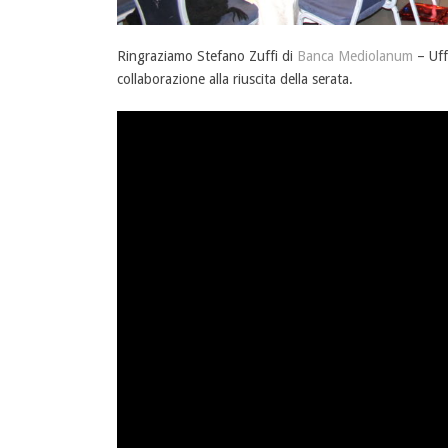
Ringraziamo Stefano Zuffi di
Banca Mediolanum
– Uff
collaborazione alla riuscita della serata.