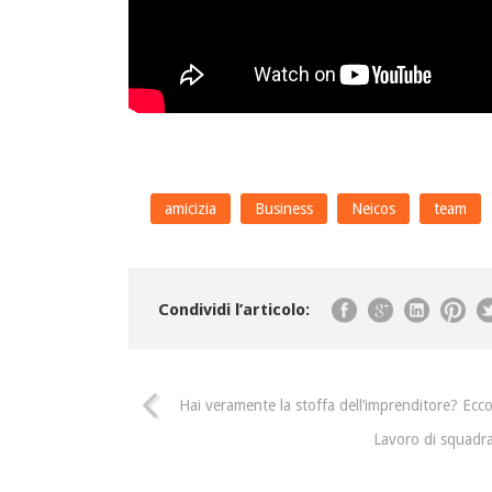
amicizia
Business
Neicos
team
Condividi l’articolo:
Hai veramente la stoffa dell’imprenditore? Ecco
Lavoro di squadra