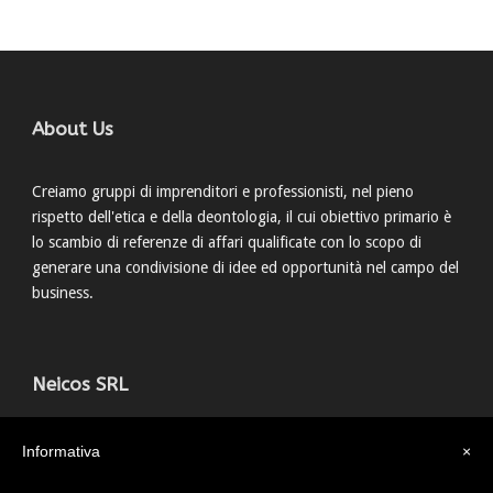
About Us
Creiamo gruppi di imprenditori e professionisti, nel pieno
rispetto dell'etica e della deontologia, il cui obiettivo primario è
lo scambio di referenze di affari qualificate con lo scopo di
generare una condivisione di idee ed opportunità nel campo del
business.
Neicos SRL
Via della Grada, 15 40122 Bologna
Informativa
×
051 0546365
info@neicos.it