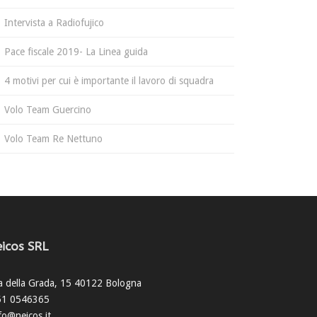
Intervista a Radiofujico
Pace fiscale 2019- La Linea guida
4 motivi per cui è importante il lavoro di squadra
Volo Team Guercino
Volo Team Re Nettuno
icos SRL
a della Grada, 15 40122 Bologna
51 0546365
fo@neicos.it