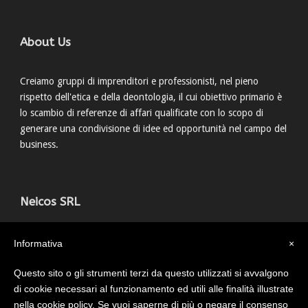
About Us
Creiamo gruppi di imprenditori e professionisti, nel pieno
rispetto dell'etica e della deontologia, il cui obiettivo primario è
lo scambio di referenze di affari qualificate con lo scopo di
generare una condivisione di idee ed opportunità nel campo del
business.
Neicos SRL
Via della Grada, 15 40122 Bologna
Informativa
×
051 0546365
info@neicos.it
Questo sito o gli strumenti terzi da questo utilizzati si avvalgono
di cookie necessari al funzionamento ed utili alle finalità illustrate
nella cookie policy. Se vuoi saperne di più o negare il consenso