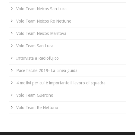
Volo Team Neicos San Luca
Volo Team Neicos Re Nettuno
Volo Team Neicos Mantova
Volo Team San Luca
Intervista a Radiofujico
Pace fiscale 2019- La Linea guida
4 motivi per cui è importante il lavoro di squadra
Volo Team Guercino
Volo Team Re Nettuno