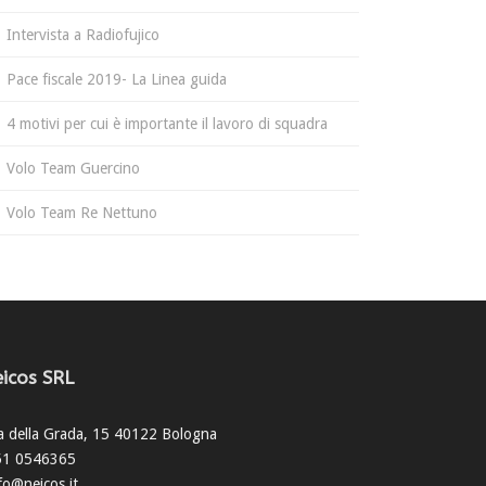
Intervista a Radiofujico
Pace fiscale 2019- La Linea guida
4 motivi per cui è importante il lavoro di squadra
Volo Team Guercino
Volo Team Re Nettuno
icos SRL
a della Grada, 15 40122 Bologna
51 0546365
fo@neicos.it